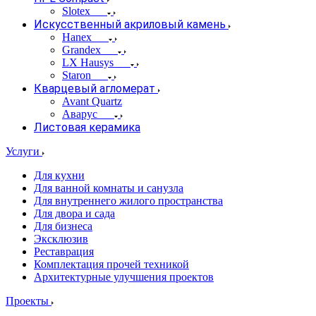
Slotex
Искусственный акриловый камень
Hanex
Grandex
LX Hausys
Staron
Кварцевый агломерат
Avant Quartz
Аварус
Листовая керамика
Услуги
Для кухни
Для ванной комнаты и санузла
Для внутреннего жилого пространства
Для двора и сада
Для бизнеса
Эксклюзив
Реставрация
Комплектация прочей техникой
Архитектурные улучшения проектов
Проекты