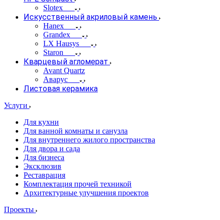
Slotex
Искусственный акриловый камень
Hanex
Grandex
LX Hausys
Staron
Кварцевый агломерат
Avant Quartz
Аварус
Листовая керамика
Услуги
Для кухни
Для ванной комнаты и санузла
Для внутреннего жилого пространства
Для двора и сада
Для бизнеса
Эксклюзив
Реставрация
Комплектация прочей техникой
Архитектурные улучшения проектов
Проекты