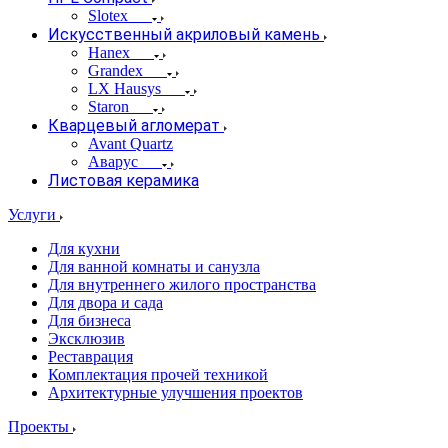
Slotex
Искусственный акриловый камень
Hanex
Grandex
LX Hausys
Staron
Кварцевый агломерат
Avant Quartz
Аварус
Листовая керамика
Услуги
Для кухни
Для ванной комнаты и санузла
Для внутреннего жилого пространства
Для двора и сада
Для бизнеса
Эксклюзив
Реставрация
Комплектация прочей техникой
Архитектурные улучшения проектов
Проекты