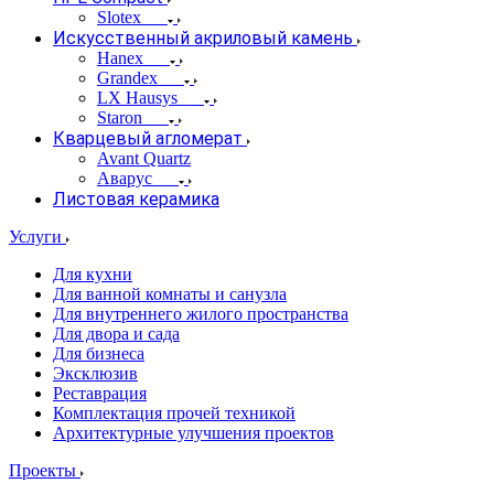
Slotex
Искусственный акриловый камень
Hanex
Grandex
LX Hausys
Staron
Кварцевый агломерат
Avant Quartz
Аварус
Листовая керамика
Услуги
Для кухни
Для ванной комнаты и санузла
Для внутреннего жилого пространства
Для двора и сада
Для бизнеса
Эксклюзив
Реставрация
Комплектация прочей техникой
Архитектурные улучшения проектов
Проекты