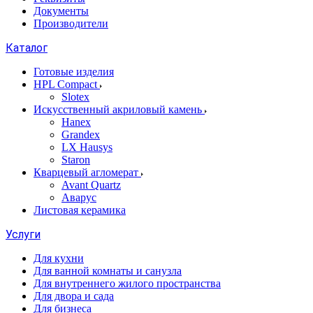
Документы
Производители
Каталог
Готовые изделия
HPL Compact
Slotex
Искусственный акриловый камень
Hanex
Grandex
LX Hausys
Staron
Кварцевый агломерат
Avant Quartz
Аварус
Листовая керамика
Услуги
Для кухни
Для ванной комнаты и санузла
Для внутреннего жилого пространства
Для двора и сада
Для бизнеса