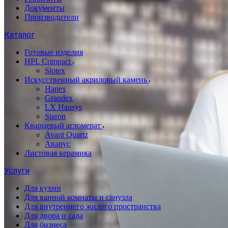
Документы
Производители
Каталог
Готовые изделия
HPL Compact
Slotex
Искусственный акриловый камень
Hanex
Grandex
LX Hausys
Staron
Кварцевый агломерат
Avant Quartz
Аварус
Листовая керамика
Услуги
Для кухни
Для ванной комнаты и санузла
Для внутреннего жилого пространства
Для двора и сада
Для бизнеса