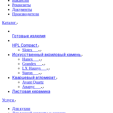
Вакансии
Реквизиты
Документы
Производители
Каталог
Готовые изделия
HPL Compact
Slotex
Искусственный акриловый камень
Hanex
Grandex
LX Hausys
Staron
Кварцевый агломерат
Avant Quartz
Аварус
Листовая керамика
Услуги
Для кухни