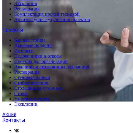
Эксклюзив
Реставрация
Комплектация прочей техникой
Архитектурные улучшения проектов
Проекты
Барные стойки
Душевые поддоны
Интерьер
Подоконники и откосы
Проекты для организаций
Раковины и столешницы для ванной
Реставрация
Стеновые панели
Стойки ресепшн
Столешницы кухонные
Столы
Уличные изделия
Эксклюзив
Акции
Контакты