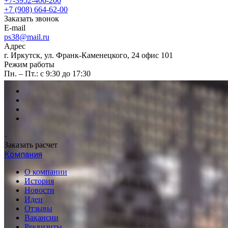
+7-3952-406-200
+7 (908) 664-62-00
Заказать звонок
E-mail
ps38@mail.ru
Адрес
г. Иркутск, ул. Франк-Каменецкого, 24 офис 101
Режим работы
Пн. – Пт.: с 9:30 до 17:30
Заказать расчет
Компания
О компании
История
Новости
Идеи
Отзывы
Вакансии
Реквизиты