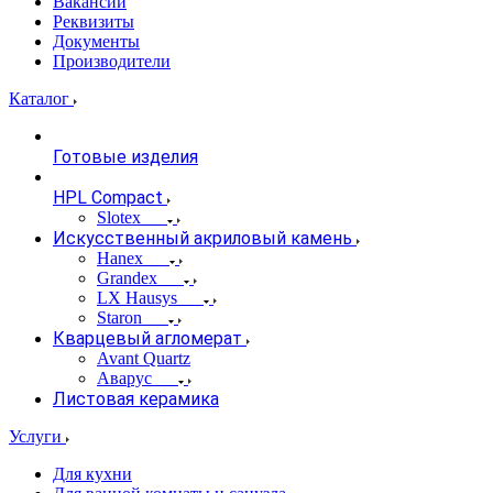
Вакансии
Реквизиты
Документы
Производители
Каталог
Готовые изделия
HPL Compact
Slotex
Искусственный акриловый камень
Hanex
Grandex
LX Hausys
Staron
Кварцевый агломерат
Avant Quartz
Аварус
Листовая керамика
Услуги
Для кухни