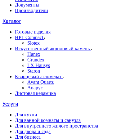
Документы
Производители
Каталог
Готовые изделия
HPL Compact
Slotex
Искусственный акриловый камень
Hanex
Grandex
LX Hausys
Staron
Кварцевый агломерат
Avant Quartz
Аварус
Листовая керамика
Услуги
Для кухни
Для ванной комнаты и санузла
Для внутреннего жилого пространства
Для двора и сада
Для бизнеса