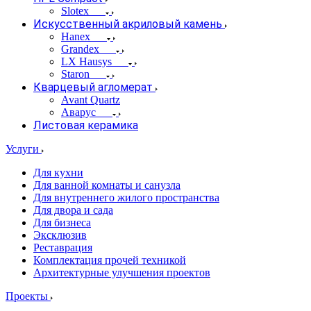
Slotex
Искусственный акриловый камень
Hanex
Grandex
LX Hausys
Staron
Кварцевый агломерат
Avant Quartz
Аварус
Листовая керамика
Услуги
Для кухни
Для ванной комнаты и санузла
Для внутреннего жилого пространства
Для двора и сада
Для бизнеса
Эксклюзив
Реставрация
Комплектация прочей техникой
Архитектурные улучшения проектов
Проекты