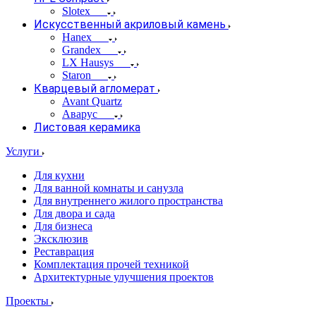
Slotex
Искусственный акриловый камень
Hanex
Grandex
LX Hausys
Staron
Кварцевый агломерат
Avant Quartz
Аварус
Листовая керамика
Услуги
Для кухни
Для ванной комнаты и санузла
Для внутреннего жилого пространства
Для двора и сада
Для бизнеса
Эксклюзив
Реставрация
Комплектация прочей техникой
Архитектурные улучшения проектов
Проекты