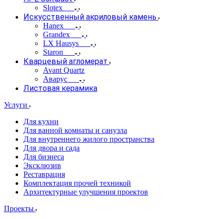
Slotex
Искусственный акриловый камень
Hanex
Grandex
LX Hausys
Staron
Кварцевый агломерат
Avant Quartz
Аварус
Листовая керамика
Услуги
Для кухни
Для ванной комнаты и санузла
Для внутреннего жилого пространства
Для двора и сада
Для бизнеса
Эксклюзив
Реставрация
Комплектация прочей техникой
Архитектурные улучшения проектов
Проекты