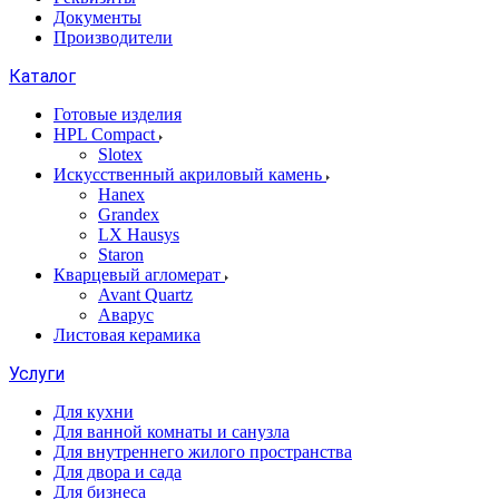
Документы
Производители
Каталог
Готовые изделия
HPL Compact
Slotex
Искусственный акриловый камень
Hanex
Grandex
LX Hausys
Staron
Кварцевый агломерат
Avant Quartz
Аварус
Листовая керамика
Услуги
Для кухни
Для ванной комнаты и санузла
Для внутреннего жилого пространства
Для двора и сада
Для бизнеса