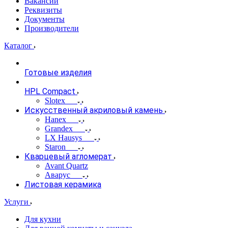
Вакансии
Реквизиты
Документы
Производители
Каталог
Готовые изделия
HPL Compact
Slotex
Искусственный акриловый камень
Hanex
Grandex
LX Hausys
Staron
Кварцевый агломерат
Avant Quartz
Аварус
Листовая керамика
Услуги
Для кухни