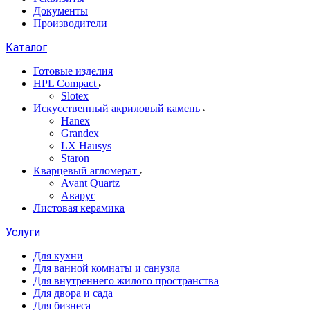
Документы
Производители
Каталог
Готовые изделия
HPL Compact
Slotex
Искусственный акриловый камень
Hanex
Grandex
LX Hausys
Staron
Кварцевый агломерат
Avant Quartz
Аварус
Листовая керамика
Услуги
Для кухни
Для ванной комнаты и санузла
Для внутреннего жилого пространства
Для двора и сада
Для бизнеса