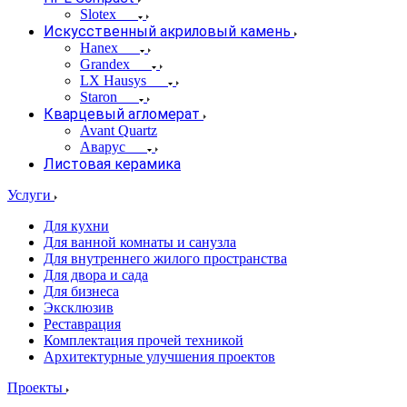
Slotex
Искусственный акриловый камень
Hanex
Grandex
LX Hausys
Staron
Кварцевый агломерат
Avant Quartz
Аварус
Листовая керамика
Услуги
Для кухни
Для ванной комнаты и санузла
Для внутреннего жилого пространства
Для двора и сада
Для бизнеса
Эксклюзив
Реставрация
Комплектация прочей техникой
Архитектурные улучшения проектов
Проекты