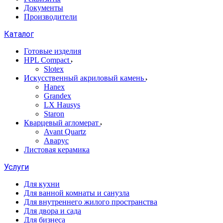
Документы
Производители
Каталог
Готовые изделия
HPL Compact
Slotex
Искусственный акриловый камень
Hanex
Grandex
LX Hausys
Staron
Кварцевый агломерат
Avant Quartz
Аварус
Листовая керамика
Услуги
Для кухни
Для ванной комнаты и санузла
Для внутреннего жилого пространства
Для двора и сада
Для бизнеса