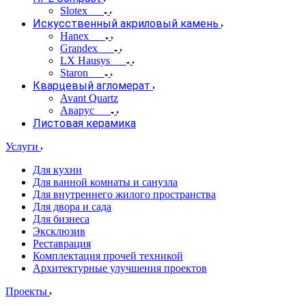
Slotex
Искусственный акриловый камень
Hanex
Grandex
LX Hausys
Staron
Кварцевый агломерат
Avant Quartz
Аварус
Листовая керамика
Услуги
Для кухни
Для ванной комнаты и санузла
Для внутреннего жилого пространства
Для двора и сада
Для бизнеса
Эксклюзив
Реставрация
Комплектация прочей техникой
Архитектурные улучшения проектов
Проекты