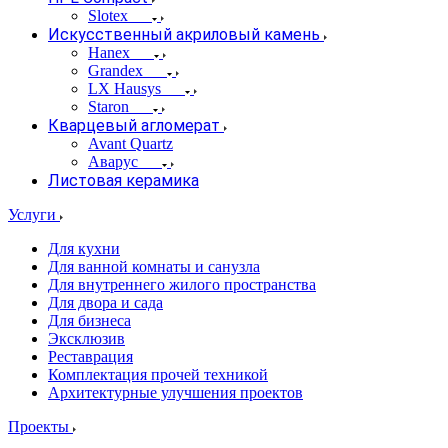
Slotex
Искусственный акриловый камень
Hanex
Grandex
LX Hausys
Staron
Кварцевый агломерат
Avant Quartz
Аварус
Листовая керамика
Услуги
Для кухни
Для ванной комнаты и санузла
Для внутреннего жилого пространства
Для двора и сада
Для бизнеса
Эксклюзив
Реставрация
Комплектация прочей техникой
Архитектурные улучшения проектов
Проекты