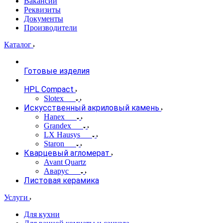
Вакансии
Реквизиты
Документы
Производители
Каталог
Готовые изделия
HPL Compact
Slotex
Искусственный акриловый камень
Hanex
Grandex
LX Hausys
Staron
Кварцевый агломерат
Avant Quartz
Аварус
Листовая керамика
Услуги
Для кухни