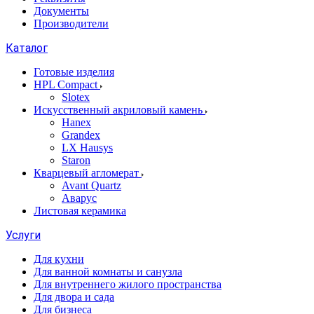
Документы
Производители
Каталог
Готовые изделия
HPL Compact
Slotex
Искусственный акриловый камень
Hanex
Grandex
LX Hausys
Staron
Кварцевый агломерат
Avant Quartz
Аварус
Листовая керамика
Услуги
Для кухни
Для ванной комнаты и санузла
Для внутреннего жилого пространства
Для двора и сада
Для бизнеса