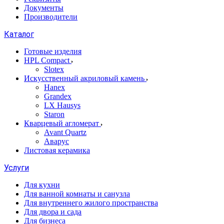
Документы
Производители
Каталог
Готовые изделия
HPL Compact
Slotex
Искусственный акриловый камень
Hanex
Grandex
LX Hausys
Staron
Кварцевый агломерат
Avant Quartz
Аварус
Листовая керамика
Услуги
Для кухни
Для ванной комнаты и санузла
Для внутреннего жилого пространства
Для двора и сада
Для бизнеса