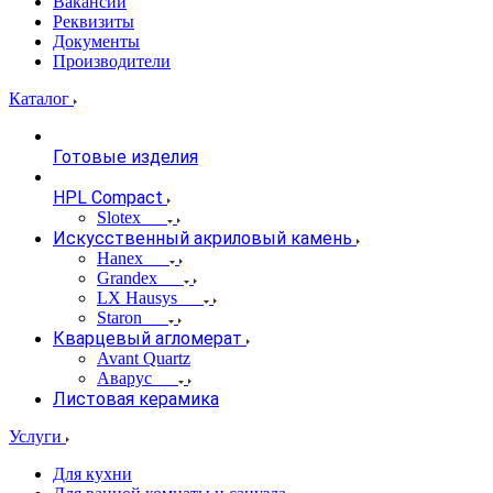
Вакансии
Реквизиты
Документы
Производители
Каталог
Готовые изделия
HPL Compact
Slotex
Искусственный акриловый камень
Hanex
Grandex
LX Hausys
Staron
Кварцевый агломерат
Avant Quartz
Аварус
Листовая керамика
Услуги
Для кухни